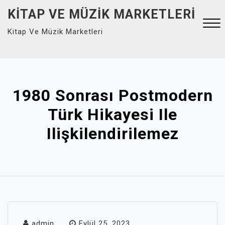
Skip
KITAP VE MÜZIK MARKETLERI
to
Kitap Ve Müzik Marketleri
content
Close
Menu
1980 Sonrası Postmodern
Türk Hikayesi Ile
Ilişkilendirilemez
admin
Eylül 25, 2023