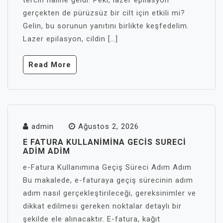
tercih haline geldi. Peki, lazer epilasyon
gerçekten de pürüzsüz bir cilt için etkili mi?
Gelin, bu sorunun yanıtını birlikte keşfedelim.
Lazer epilasyon, cildin […]
Read More
admin
Ağustos 2, 2026
E FATURA KULLANIMINA GECIS SURECI
ADIM ADIM
e-Fatura Kullanımına Geçiş Süreci Adım Adım
Bu makalede, e-faturaya geçiş sürecinin adım
adım nasıl gerçekleştirileceği, gereksinimler ve
dikkat edilmesi gereken noktalar detaylı bir
şekilde ele alınacaktır. E-fatura, kağıt