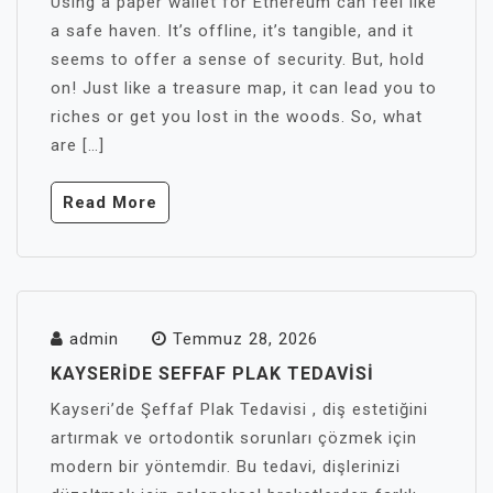
Using a paper wallet for Ethereum can feel like
a safe haven. It’s offline, it’s tangible, and it
seems to offer a sense of security. But, hold
on! Just like a treasure map, it can lead you to
riches or get you lost in the woods. So, what
are […]
Read More
admin
Temmuz 28, 2026
KAYSERIDE SEFFAF PLAK TEDAVISI
Kayseri’de Şeffaf Plak Tedavisi , diş estetiğini
artırmak ve ortodontik sorunları çözmek için
modern bir yöntemdir. Bu tedavi, dişlerinizi