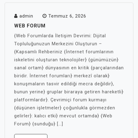
admin
Temmuz 6, 2026
WEB FORUM
{Web Forumlarda İletişim Devrimi: Dijital
Topluluğunuzun Merkezini Oluşturun –
{Kapsamlı Rehberiniz {İnternet forumlarının
iskeletini oluşturan teknolojiler} {günümüzün}
sanal ortam} dünyasının en kritik {parçalarından
biridir. İnternet forumları} merkezî olarak}
konuşmaların tasvir edildiği mecra değildir},
bunun yerine} gruplar biraraya getiren hareketli}
platformlardır}. Çevrimiçi forum kurmayı
{düşünen işletmeler} çoğunlukla görmezden
gelirler}: kalıcı etki} mevcut ortamda} {Web
Forum} {sunduğu} […]