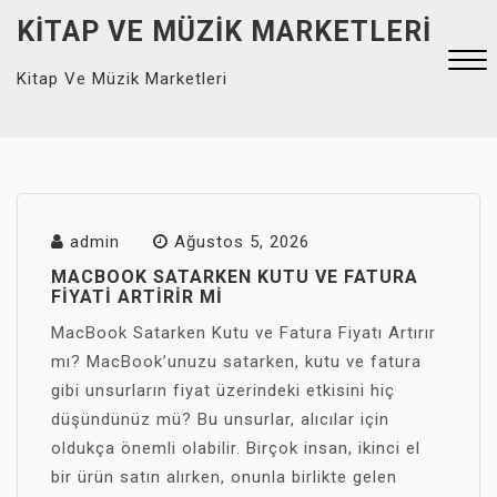
Skip
KITAP VE MÜZIK MARKETLERI
to
content
Kitap Ve Müzik Marketleri
Close
Menu
admin
Ağustos 5, 2026
MACBOOK SATARKEN KUTU VE FATURA
FIYATI ARTIRIR MI
MacBook Satarken Kutu ve Fatura Fiyatı Artırır
mı? MacBook’unuzu satarken, kutu ve fatura
gibi unsurların fiyat üzerindeki etkisini hiç
düşündünüz mü? Bu unsurlar, alıcılar için
oldukça önemli olabilir. Birçok insan, ikinci el
bir ürün satın alırken, onunla birlikte gelen