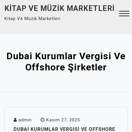
Skip
KITAP VE MÜZIK MARKETLERI
to
Kitap Ve Müzik Marketleri
content
Close
Menu
Dubai Kurumlar Vergisi Ve
Offshore Şirketler
admin
Kasım 27, 2025
DUBAI KURUMLAR VERGISI VE OFFSHORE