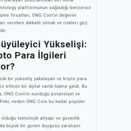
n parlayan yıldızlarından biri olma
Ontology platformunun sağladığı benzersiz
yüme fırsatları, ONG Coin'in değerini
rarı verirken dikkatli olmak ve riskleri göz
ir.
üyüleyici Yükselişi:
to Para İlgileri
yor?
k bir yükseliş yakalayan ve kripto para
ettiren bir dijital varlık haline geldi. Bu
da, ONG Coin'in sunduğu potansiyel ve
r. Peki, neden ONG Coin bu kadar popüler
 olduğu teknolojik altyapı ve güvenlik
ında büyük bir güven duygusu yaratıyor.