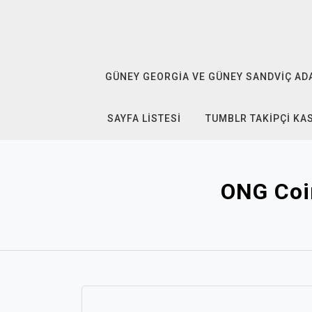
Skip
to
content
GÜNEY GEORGIA VE GÜNEY SANDVIÇ ADAL
SAYFA LISTESI
TUMBLR TAKIPÇI KA
ONG Coin