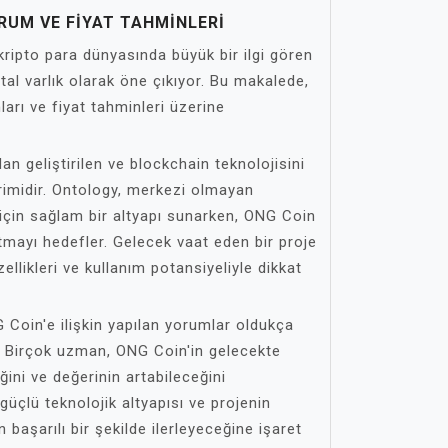
RUM VE FIYAT TAHMINLERI
ipto para dünyasında büyük bir ilgi gören
tal varlık olarak öne çıkıyor. Bu makalede,
arı ve fiyat tahminleri üzerine
n geliştirilen ve blockchain teknolojisini
irimidir. Ontology, merkezi olmayan
 için sağlam bir altyapı sunarken, ONG Coin
mayı hedefler. Gelecek vaat eden bir proje
llikleri ve kullanım potansiyeliyle dikkat
 Coin'e ilişkin yapılan yorumlar oldukça
. Birçok uzman, ONG Coin'in gelecekte
ini ve değerinin artabileceğini
güçlü teknolojik altyapısı ve projenin
 başarılı bir şekilde ilerleyeceğine işaret