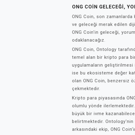
ONG COIN GELECEĞI, YO
ONG Coin, son zamanlarda kr
ve geleceği merak edilen diji
ONG Coin'in geleceği, yoruml
odaklanacağız.
ONG Coin, Ontology tarafında
temel alan bir kripto para b
uygulamaların geliştirilmesi
ise bu ekosisteme değer kat
olan ONG Coin, benzersiz öze
çekmektedir.
Kripto para piyasasında ONG
olumlu yönde ilerlemektedir
büyük bir ivme kazanabileceğ
belirtmektedir. Ontology'nin 
arkasındaki ekip, ONG Coin'in