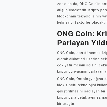
zor olsa da, ONG Coin'in pot
düşünülmektedir. Kripto par
blockchain teknolojisinin y
belirleyici faktörler olacaktır
ONG Coin: Kr
Parlayan Yıld
ONG Coin, son dönemde kript
olarak dikkatleri üzerine çeki
çok yatırımcının ilgisini ç
kripto dünyasının parlayan y
ONG Coin, Ontology ağına day
blok zinciri teknolojisi kul
geliştirilmesini sağlayan bi
kripto para değil, aynı zama
bir araçtır.