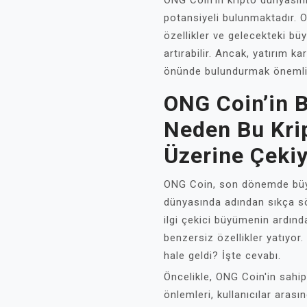
ONG Coin'in kripto dünyasını
potansiyeli bulunmaktadır. 
özellikler ve gelecekteki bü
artırabilir. Ancak, yatırım ka
önünde bulundurmak önemlid
ONG Coin’in B
Neden Bu Krip
Üzerine Çeki
ONG Coin, son dönemde büyü
dünyasında adından sıkça söz 
ilgi çekici büyümenin ardın
benzersiz özellikler yatıyo
hale geldi? İşte cevabı.
Öncelikle, ONG Coin'in sahip
önlemleri, kullanıcılar aras