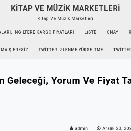
KITAP VE MÜZIK MARKETLERI
Kitap Ve Müzik Marketleri
ARI, İNGILTERE KARGO FIYATLARI
LISTE
ONAY
SMA ŞIFRESIZ
TWITTER IZLENME YÜKSELTME
TWITTE
 Geleceği, Yorum Ve Fiyat T
admin
Aralık 23, 20