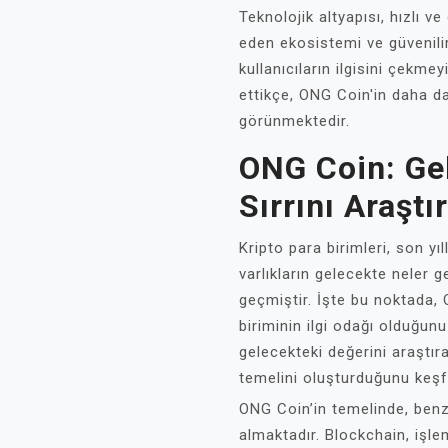
Teknolojik altyapısı, hızlı v
eden ekosistemi ve güvenilir
kullanıcıların ilgisini çekm
ettikçe, ONG Coin'in daha d
görünmektedir.
ONG Coin: Ge
Sırrını Araştı
Kripto para birimleri, son yıl
varlıkların gelecekte neler
geçmiştir. İşte bu noktada, O
biriminin ilgi odağı olduğu
gelecekteki değerini araştıra
temelini oluşturduğunu keş
ONG Coin’in temelinde, benze
almaktadır. Blockchain, işl