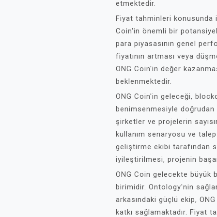
etmektedir.
Fiyat tahminleri konusunda 
Coin'in önemli bir potansiye
para piyasasının genel perf
fiyatının artması veya düşm
ONG Coin'in değer kazanmas
beklenmektedir.
ONG Coin'in geleceği, blockc
benimsenmesiyle doğrudan ili
şirketler ve projelerin sayı
kullanım senaryosu ve talep 
geliştirme ekibi tarafından 
iyileştirilmesi, projenin başa
ONG Coin gelecekte büyük bi
birimidir. Ontology'nin sağl
arkasındaki güçlü ekip, ONG C
katkı sağlamaktadır. Fiyat t