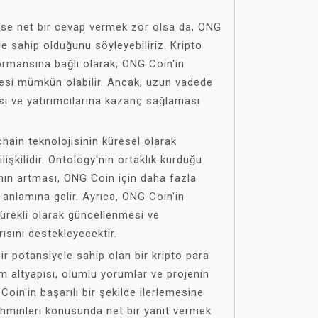
ise net bir cevap vermek zor olsa da, ONG
le sahip olduğunu söyleyebiliriz. Kripto
ormansına bağlı olarak, ONG Coin'in
esi mümkün olabilir. Ancak, uzun vadede
ı ve yatırımcılarına kazanç sağlaması
hain teknolojisinin küresel olarak
şkilidir. Ontology'nin ortaklık kurduğu
sının artması, ONG Coin için daha fazla
anlamına gelir. Ayrıca, ONG Coin'in
sürekli olarak güncellenmesi ve
rısını destekleyecektir.
r potansiyele sahip olan bir kripto para
am altyapısı, olumlu yorumlar ve projenin
oin'in başarılı bir şekilde ilerlemesine
ahminleri konusunda net bir yanıt vermek