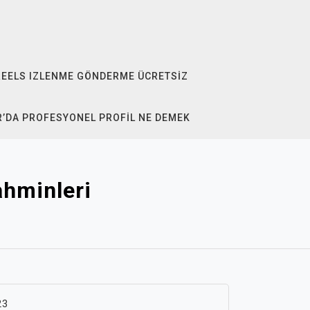
REELS IZLENME GÖNDERME ÜCRETSIZ
R’DA PROFESYONEL PROFIL NE DEMEK
ahminleri
23