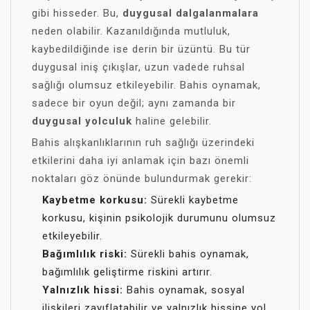
gibi hisseder. Bu,
duygusal dalgalanmalara
neden olabilir. Kazanıldığında mutluluk,
kaybedildiğinde ise derin bir üzüntü. Bu tür
duygusal iniş çıkışlar, uzun vadede ruhsal
sağlığı olumsuz etkileyebilir. Bahis oynamak,
sadece bir oyun değil; aynı zamanda bir
duygusal yolculuk
haline gelebilir.
Bahis alışkanlıklarının ruh sağlığı üzerindeki
etkilerini daha iyi anlamak için bazı önemli
noktaları göz önünde bulundurmak gerekir:
Kaybetme korkusu:
Sürekli kaybetme
korkusu, kişinin psikolojik durumunu olumsuz
etkileyebilir.
Bağımlılık riski:
Sürekli bahis oynamak,
bağımlılık geliştirme riskini artırır.
Yalnızlık hissi:
Bahis oynamak, sosyal
ilişkileri zayıflatabilir ve yalnızlık hissine yol