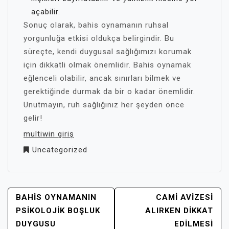
açabilir.
Sonuç olarak, bahis oynamanın ruhsal
yorgunluğa etkisi oldukça belirgindir. Bu
süreçte, kendi duygusal sağlığımızı korumak
için dikkatli olmak önemlidir. Bahis oynamak
eğlenceli olabilir, ancak sınırları bilmek ve
gerektiğinde durmak da bir o kadar önemlidir.
Unutmayın, ruh sağlığınız her şeyden önce
gelir!
multiwin giriş
Uncategorized
YAZI
BAHIS OYNAMANIN
CAMI AVIZESI
GEZINMESI
PSIKOLOJIK BOŞLUK
ALIRKEN DIKKAT
DUYGUSU
EDILMESI