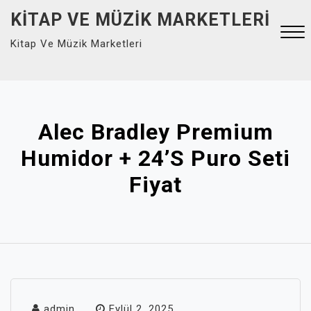
Skip
KITAP VE MÜZIK MARKETLERI
to
Kitap Ve Müzik Marketleri
content
Close
Menu
Alec Bradley Premium
Humidor + 24’s Puro Seti
Fiyat
admin
Eylül 2, 2025