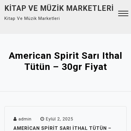
Skip
KITAP VE MÜZIK MARKETLERI
to
Kitap Ve Müzik Marketleri
content
Close
Menu
American Spirit Sarı Ithal
Tütün – 30gr Fiyat
admin
Eylül 2, 2025
AMERICAN SPIRIT SARI ITHAL TÜTÜN –