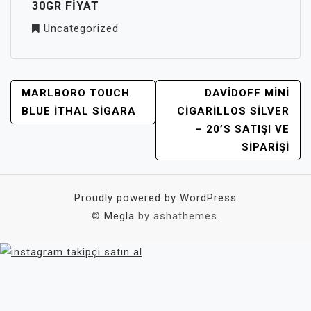
30GR FIYAT
Uncategorized
YAZI
MARLBORO TOUCH
DAVIDOFF MINI
GEZINMESI
BLUE ITHAL SIGARA
CIGARILLOS SILVER
– 20’S SATIŞI VE
SIPARIŞI
Proudly powered by WordPress
©
Megla
by ashathemes.