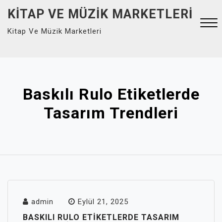
Skip
KITAP VE MÜZIK MARKETLERI
to
Kitap Ve Müzik Marketleri
content
Close
Menu
Baskılı Rulo Etiketlerde
Tasarım Trendleri
admin
Eylül 21, 2025
BASKILI RULO ETIKETLERDE TASARIM