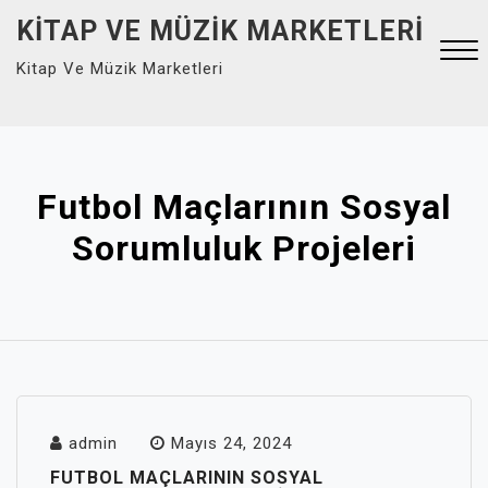
Skip
KITAP VE MÜZIK MARKETLERI
to
Kitap Ve Müzik Marketleri
content
Close
Menu
Futbol Maçlarının Sosyal
Sorumluluk Projeleri
admin
Mayıs 24, 2024
FUTBOL MAÇLARININ SOSYAL