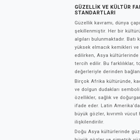
GÜZELLIK VE KÜLTÜR FA
STANDARTLARI
Güzellik kavramı, dünya çapı
şekillenmiştir. Her bir kültü
algıları bulunmaktadır. Batı 
yüksek elmacık kemikleri ve b
edilirken, Asya kültürlerind
tercih edilir. Bu farklılıklar,
değerleriyle derinden bağlantı
Birçok Afrika kültüründe, kad
ve dolgun dudakları semboliz
özellikler, sağlık ve doğurgan
ifade eder. Latin Amerika'da 
büyük gözler, kıvrımlı vücut 
ilişkilendirilir.
Doğu Asya kültürlerinde güze
büyük gözler ve simetrik yüz 