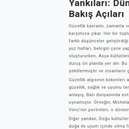
Yankıları: Dü
Bakış Açıları
Güzellik kavramı, zamanla ve
karşımıza çıkar. Her bir top
farklı düşünceler geliştirdiğ
yüz hatları, belirgin çene ya
oluştururken, Asya kültürler
duruş ön planda yer alır. Bu f
şekillenmiştir ve insanların g
Güzellik algısının kökenleri
güzellik, sağlık ve uyumu tem
anlayış, Batı dünyasında est
oynamıştır. Örneğin, Michel
Vinci’nin portreleri, o dönemd
Diğer yandan, Doğu kültürler
doğa ile uyum içinde olma fikr