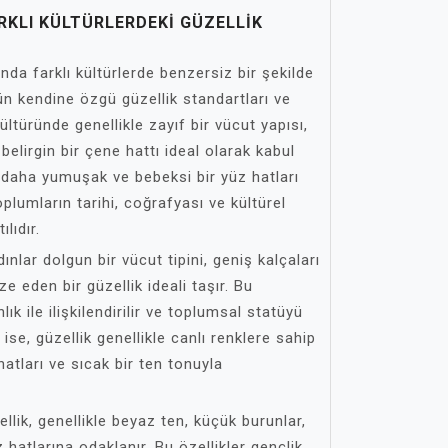
RKLI KÜLTÜRLERDEKI GÜZELLIK
nda farklı kültürlerde benzersiz bir şekilde
rün kendine özgü güzellik standartları ve
kültüründe genellikle zayıf bir vücut yapısı,
elirgin bir çene hattı ideal olarak kabul
e daha yumuşak ve bebeksi bir yüz hatları
 toplumların tarihi, coğrafyası ve kültürel
lıdır.
ınlar dolgun bir vücut tipini, geniş kalçaları
e eden bir güzellik ideali taşır. Bu
lık ile ilişkilendirilir ve toplumsal statüyü
ise, güzellik genellikle canlı renklere sahip
hatları ve sıcak bir ten tonuyla
llik, genellikle beyaz ten, küçük burunlar,
hatlarına odaklanır. Bu özellikler gençlik,