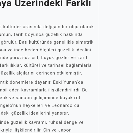
nya Üzerindeki Farklı
 kültürler arasında değişen bir olgu olarak
lumun, tarih boyunca güzellik hakkında
i görülür. Batı kültüründe genellikle simetrik
pısı ve ince beden ölçüleri güzellik idealini
inde pürüzsüz cilt, büyük gözler ve zarif
arklılıklar, kültürel ve tarihsel bağlamlarla
üzellik algılarını derinden etkilemiştir.
 antik dönemlere dayanır. Eski Yunan’da
sil eden kavramlarla ilişkilendirilirdi. Bu
etik ve sanatın gelişiminde büyük rol
angelo’nun heykelleri ve Leonardo da
eki güzellik ideallerini yansıtır.
inde güzellik kavramı, ruhsal denge ve
iyle ilişkilendirilir. Çin ve Japon