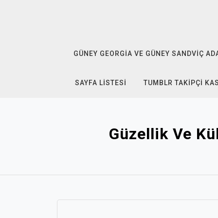
Skip
to
content
GÜNEY GEORGIA VE GÜNEY SANDVIÇ ADAL
SAYFA LISTESI
TUMBLR TAKIPÇI KA
Güzellik Ve Kül