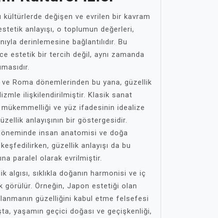
ı kültürlerde değişen ve evrilen bir kavram
stetik anlayışı, o toplumun değerleri,
anıyla derinlemesine bağlantılıdır. Bu
ece estetik bir tercih değil, aynı zamanda
ımasıdır.
n ve Roma dönemlerinden bu yana, güzellik
lizmle ilişkilendirilmiştir. Klasik sanat
n mükemmelliği ve yüz ifadesinin idealize
zellik anlayışının bir göstergesidir.
 döneminde insan anatomisi ve doğa
keşfedilirken, güzellik anlayışı da bu
ına paralel olarak evrilmiştir.
ik algısı, sıklıkla doğanın harmonisi ve iç
 görülür. Örneğin, Japon estetiği olan
lanmanın güzelliğini kabul etme felsefesi
şta, yaşamın geçici doğası ve geçişkenliği,