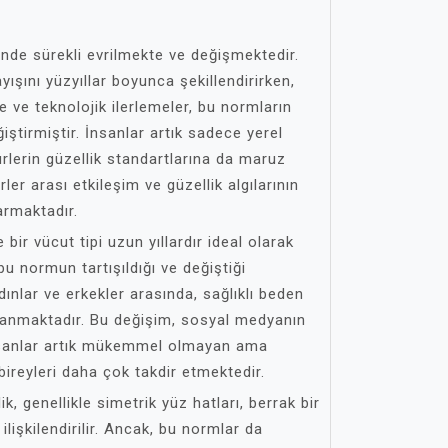
linde sürekli evrilmekte ve değişmektedir.
ayışını yüzyıllar boyunca şekillendirirken,
ve teknolojik ilerlemeler, bu normların
ğiştirmiştir. İnsanlar artık sadece yerel
ürlerin güzellik standartlarına da maruz
ler arası etkileşim ve güzellik algılarının
armaktadır.
 bir vücut tipi uzun yıllardır ideal olarak
 bu normun tartışıldığı ve değiştiği
ınlar ve erkekler arasında, sağlıklı beden
ulanmaktadır. Bu değişim, sosyal medyanın
insanlar artık mükemmel olmayan ama
bireyleri daha çok takdir etmektedir.
k, genellikle simetrik yüz hatları, berrak bir
 ilişkilendirilir. Ancak, bu normlar da