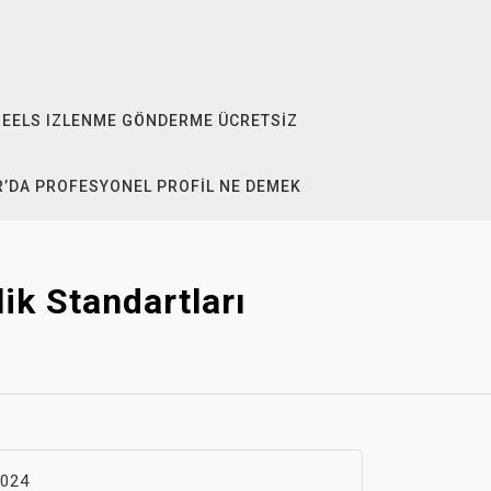
REELS IZLENME GÖNDERME ÜCRETSIZ
R’DA PROFESYONEL PROFIL NE DEMEK
lik Standartları
2024