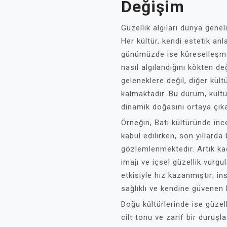
Değişim
Güzellik algıları dünya gene
Her kültür, kendi estetik anl
günümüzde ise küreselleşme 
nasıl algılandığını kökten de
geleneklere değil, diğer kült
kalmaktadır. Bu durum, kültür
dinamik doğasını ortaya çık
Örneğin, Batı kültüründe ince
kabul edilirken, son yıllarda
gözlemlenmektedir. Artık kad
imajı ve içsel güzellik vurg
etkisiyle hız kazanmıştır; 
sağlıklı ve kendine güvenen 
Doğu kültürlerinde ise güzelli
cilt tonu ve zarif bir duruşla