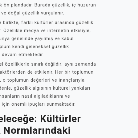
k ön plandadır. Burada güzellik, iç huzurun
ve doğal güzellik vurgulanır.
irlikte, farklı kültürler arasında güzellik
r. Özellikle medya ve internetin etkisiyle,
 dünya genelinde yayılmış ve kabul
plum kendi geleneksel güzellik
a devam etmektedir.
l özelliklerle sınırlı değildir; aynı zamanda
faktörlerden de etkilenir. Her bir toplumun
i, o toplumun değerleri ve inançlarıyla
enle, güzellik algısının kültürel yankıları
sanların nasıl algıladıklarını ve
 için önemli ipuçları sunmaktadır.
leceğe: Kültürler
k Normlarındaki