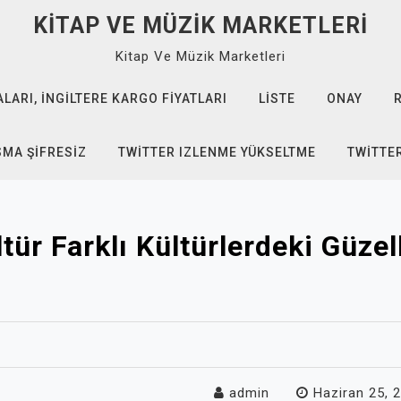
KITAP VE MÜZIK MARKETLERI
Kitap Ve Müzik Marketleri
ARI, İNGILTERE KARGO FIYATLARI
LISTE
ONAY
SMA ŞIFRESIZ
TWITTER IZLENME YÜKSELTME
TWITTE
tür Farklı Kültürlerdeki Güzel
admin
Haziran 25, 