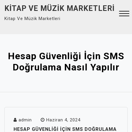
Skip
KITAP VE MÜZIK MARKETLERI
to
Kitap Ve Müzik Marketleri
content
Close
Menu
Hesap Güvenliği İçin SMS
Doğrulama Nasıl Yapılır
admin
Haziran 4, 2024
HESAP GÜVENLIĞI İÇIN SMS DOĞRULAMA