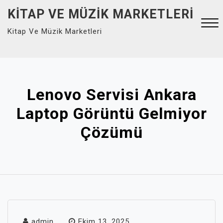
Skip
KITAP VE MÜZIK MARKETLERI
to
Kitap Ve Müzik Marketleri
content
Close
Menu
Lenovo Servisi Ankara
Laptop Görüntü Gelmiyor
Çözümü
admin
Ekim 13, 2025