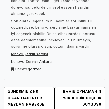
kabloları kontrol edin. Eğer kablolar yerinde
duruyorsa, belki de bir
profesyonel yardım
almanız gerekecek.
Son olarak, eğer tüm bu adımlar sorununuzu
çözmediyse, Lenovo servisine başvurmanız en
iyi seçenek olabilir. Onlar, cihazınızdaki sorunu
daha derinlemesine inceleyebilir. Unutmayın,
sorun ne olursa olsun, çözüm daima vardır!
lenovo yetkili servisi
Lenovo Servisi Ankara
Uncategorized
YAZI
GÜNDEMIN ÖNE
BAHIS OYNAMANIN
GEZINMESI
ÇIKAN HABERLERI
PSIKOLOJIK BOŞLUK
MEYDAN HABERDE
DUYGUSU