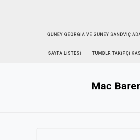
Skip
to
content
GÜNEY GEORGIA VE GÜNEY SANDVIÇ ADAL
SAYFA LISTESI
TUMBLR TAKIPÇI KA
Mac Baren 