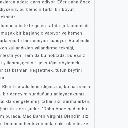
amaklarda adeta dans ediyor. Eğer daha önce
ediyseniz, bu blendin farklı bir boyut
eksiniz.
ilk dumanla birlikte gelen tat da çok önemlidir.
yumuşak bir başlangıç yapıyor ve hemen
rla vasıflı bir deneyim sunuyor. Bu blendin
rken kullandıkları yıllandırma tekniği,
inleştiriyor. Tam da bu noktada, bu eşsiz
bi yıllanmışçesine geliştiğini söylemek
r tat katmanı keşfetmek, tütün keyfini
or.
 Blend ile ödüllendirdiğinizde, bu harmanın
nı, bir deneyim sunduğunu anlayacaksınız.
alıkla dengelenmiş tatlar sizi sarmalarken,
ğiniz ilk soru şudur: “Daha önce neden bu
m burada, Mac Baren Virginia Blend’in sizi
r. Dumanın her kıvrımında saklı olan lezzet