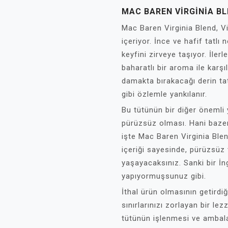
MAC BAREN VIRGINIA BL
Mac Baren Virginia Blend, Vi
içeriyor. İnce ve hafif tatlı
keyfini zirveye taşıyor. İler
baharatlı bir aroma ile karşı
damakta bırakacağı derin tat
gibi özlemle yankılanır.
Bu tütünün bir diğer önemli
pürüzsüz olması. Hani baze
işte Mac Baren Virginia Bl
içeriği sayesinde, pürüzsüz
yaşayacaksınız. Sanki bir İng
yapıyormuşsunuz gibi.
İthal ürün olmasının getirdi
sınırlarınızı zorlayan bir lez
tütünün işlenmesi ve ambal