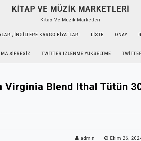
KITAP VE MÜZIK MARKETLERI
Kitap Ve Müzik Marketleri
ARI, İNGILTERE KARGO FIYATLARI
LISTE
ONAY
SMA ŞIFRESIZ
TWITTER IZLENME YÜKSELTME
TWITTE
Virginia Blend Ithal Tütün 3
admin
Ekim 26, 202