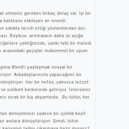
t etmeniz gereken birkaç detay var. İyi bir
 kalitesini etkileyen en önemli
rın sıklıkla tercih ettiği yöntemlerden biri,
ası. Böylece, aromaların daha iyi açığa
iğerlere çektiğinizde, sanki tatlı bir melodi
rı arasındaki geçişler mükemmel bir uyum
rginia Blend’i paylaşmak sosyal bir
iriyor. Arkadaşlarınızla yapacağınız bir
ginleştiriyor. Her bir nefes, yalnızca lezzet
ve sohbeti berberinde getiriyor. İsterseniz
eniz sıcak bir kış akşamında… Bu tütün, her
tün deneyiminizi sadece bir içimlik keyif
z anılara dönüştürüyor. Şimdi, tütün
 karışımın tadını çıkarmaya hazır mısınız?