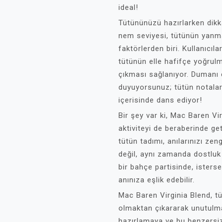
ideal!
Tütününüzü hazırlarken dikka
nem seviyesi, tütünün yanma
faktörlerden biri. Kullanıcıla
tütünün elle hafifçe yoğrulm
çıkması sağlanıyor. Dumanı c
duyuyorsunuz; tütün notala
içerisinde dans ediyor!
Bir şey var ki, Mac Baren Vi
aktiviteyi de beraberinde get
tütün tadımı, anılarınızı zen
değil, aynı zamanda dostluk 
bir bahçe partisinde, isters
anınıza eşlik edebilir.
Mac Baren Virginia Blend, tü
olmaktan çıkararak unutulma
hazırlamaya ve bu benzersiz