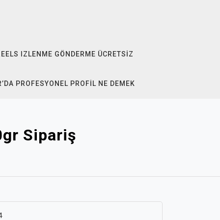
REELS IZLENME GÖNDERME ÜCRETSIZ
R’DA PROFESYONEL PROFIL NE DEMEK
0gr Sipariş
4