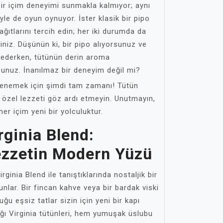
 bir içim deneyimi sunmakla kalmıyor; aynı
yle de oyun oynuyor. İster klasik bir pipo
ağıtlarını tercih edin; her iki durumda da
iniz. Düşünün ki, bir pipo alıyorsunuz ve
 ederken, tütünün derin aroma
sunuz. İnanılmaz bir deneyim değil mi?
denemek için şimdi tam zamanı! Tütün
 özel lezzeti göz ardı etmeyin. Unutmayın,
er içim yeni bir yolculuktur.
ginia Blend:
ezzetin Modern Yüzü
ginia Blend ile tanıştıklarında nostaljik bir
nlar. Bir fincan kahve veya bir bardak viski
u eşsiz tatlar sizin için yeni bir kapı
ığı Virginia tütünleri, hem yumuşak üslubu