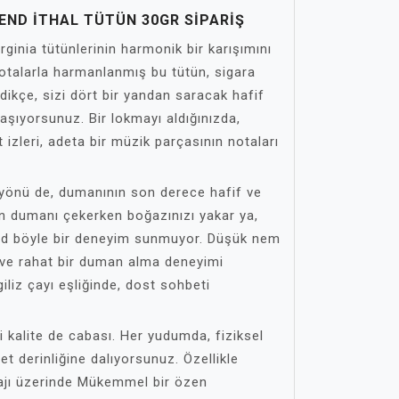
END ITHAL TÜTÜN 30GR SIPARIŞ
rginia tütünlerinin harmonik bir karışımını
 notalarla harmanlanmış bu tütün, sigara
ledikçe, sizi dört bir yandan saracak hafif
laşıyorsunuz. Bir lokmayı aldığınızda,
 izleri, adeta bir müzik parçasının notaları
 yönü de, dumanının son derece hafif ve
n dumanı çekerken boğazınızı yakar ya,
end böyle bir deneyim sunmuyor. Düşük nem
 ve rahat bir duman alma deneyimi
iliz çayı eşliğinde, dost sohbeti
ği kalite de cabası. Her yudumda, fiziksel
zet derinliğine dalıyorsunuz. Özellikle
ajı üzerinde Mükemmel bir özen