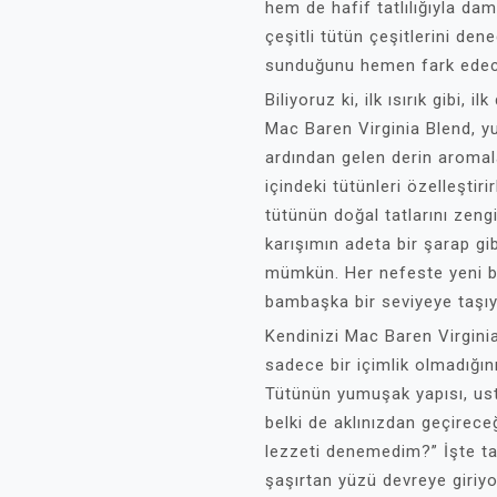
hem de hafif tatlılığıyla d
çeşitli tütün çeşitlerini den
sunduğunu hemen fark edec
Biliyoruz ki, ilk ısırık gibi, 
Mac Baren Virginia Blend, 
ardından gelen derin aromala
içindeki tütünleri özelleştiri
tütünün doğal tatlarını zeng
karışımın adeta bir şarap gi
mümkün. Her nefeste yeni bi
bambaşka bir seviyeye taşıy
Kendinizi Mac Baren Virginia
sadece bir içimlik olmadığı
Tütünün yumuşak yapısı, ust
belki de aklınızdan geçirece
lezzeti denemedim?” İşte ta
şaşırtan yüzü devreye giriyo