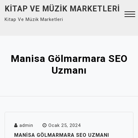
Skip
KITAP VE MÜZIK MARKETLERI
to
Kitap Ve Müzik Marketleri
content
Close
Menu
Manisa Gölmarmara SEO
Uzmanı
admin
Ocak 25, 2024
MANISA GÖLMARMARA SEO UZMANI