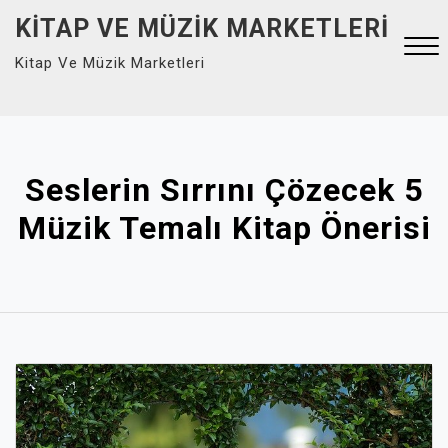
Skip
KITAP VE MÜZIK MARKETLERI
to
Kitap Ve Müzik Marketleri
content
Close
Menu
Seslerin Sırrını Çözecek 5
Müzik Temalı Kitap Önerisi