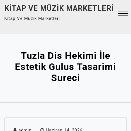
Skip
KITAP VE MÜZIK MARKETLERI
to
Kitap Ve Müzik Marketleri
content
Close
Menu
Tuzla Dis Hekimi İle
Estetik Gulus Tasarimi
Sureci
admin
Haziran 14, 2026