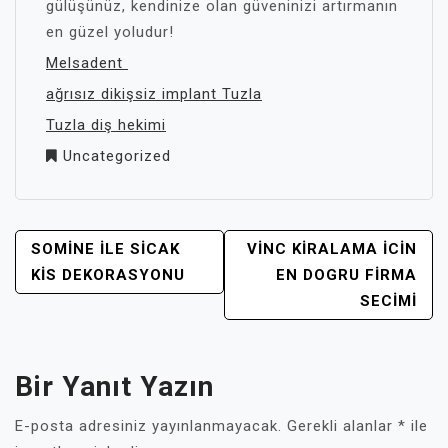
gülüşünüz, kendinize olan güveninizi artırmanın
en güzel yoludur!
Melsadent
ağrısız dikişsiz implant Tuzla
Tuzla diş hekimi
Uncategorized
YAZI
SOMINE İLE SICAK
VINC KIRALAMA İCIN
GEZINMESI
KIS DEKORASYONU
EN DOGRU FIRMA
SECIMI
Bir Yanıt Yazın
E-posta adresiniz yayınlanmayacak.
Gerekli alanlar
*
ile