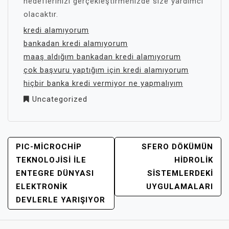
hedeflerinizi gerçekleştirmenizde size yardımcı
olacaktır.
kredi alamıyorum
bankadan kredi alamıyorum
maaş aldığım bankadan kredi alamıyorum
çok başvuru yaptığım için kredi alamıyorum
hiçbir banka kredi vermiyor ne yapmalıyım
Uncategorized
YAZI
PIC-MICROCHIP
SFERO DÖKÜMÜN
GEZINMESI
TEKNOLOJISI İLE
HIDROLIK
ENTEGRE DÜNYASI
SISTEMLERDEKI
ELEKTRONIK
UYGULAMALARI
DEVLERLE YARIŞIYOR