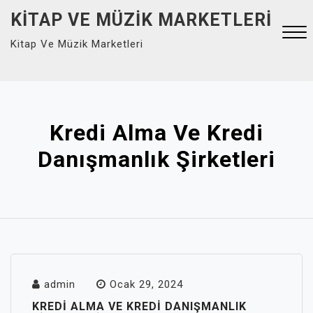
Skip
KITAP VE MÜZIK MARKETLERI
to
Kitap Ve Müzik Marketleri
content
Close
Menu
Kredi Alma Ve Kredi
Danışmanlık Şirketleri
admin
Ocak 29, 2024
KREDI ALMA VE KREDI DANIŞMANLIK