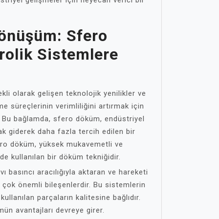
triyel gelişmeler için heyecan verici bir
Dönüşüm: Sfero
olik Sistemlere
kli olarak gelişen teknolojik yenilikler ve
 süreçlerinin verimliliğini artırmak için
. Bu bağlamda, sfero döküm, endüstriyel
k giderek daha fazla tercih edilen bir
fero döküm, yüksek mukavemetli ve
de kullanılan bir döküm tekniğidir.
ıvı basıncı aracılığıyla aktaran ve hareketi
n çok önemli bileşenlerdir. Bu sistemlerin
kullanılan parçaların kalitesine bağlıdır.
ün avantajları devreye girer.