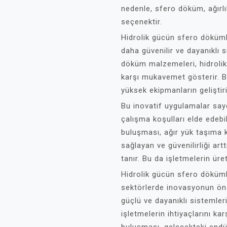
nedenle, sfero döküm, ağırlık
seçenektir.
Hidrolik gücün sfero döküml
daha güvenilir ve dayanıklı 
döküm malzemeleri, hidrolik
karşı mukavemet gösterir. 
yüksek ekipmanların geliştir
Bu inovatif uygulamalar saye
çalışma koşulları elde edeb
buluşması, ağır yük taşıma ka
sağlayan ve güvenilirliği ar
tanır. Bu da işletmelerin üre
Hidrolik gücün sfero döküml
sektörlerde inovasyonun önem
güçlü ve dayanıklı sistemleri
işletmelerin ihtiyaçlarını k