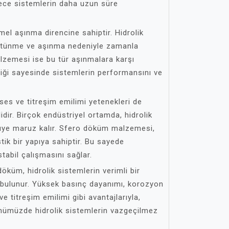
lece sistemlerin daha uzun süre
l aşınma direncine sahiptir. Hidrolik
sürtünme ve aşınma nedeniyle zamanla
lzemesi ise bu tür aşınmalara karşı
elliği sayesinde sistemlerin performansını ve
es ve titreşim emilimi yetenekleri de
idir. Birçok endüstriyel ortamda, hidrolik
tüye maruz kalır. Sfero döküm malzemesi,
tik bir yapıya sahiptir. Bu sayede
tabil çalışmasını sağlar.
döküm, hidrolik sistemlerin verimli bir
 bulunur. Yüksek basınç dayanımı, korozyon
ve titreşim emilimi gibi avantajlarıyla,
ümüzde hidrolik sistemlerin vazgeçilmez