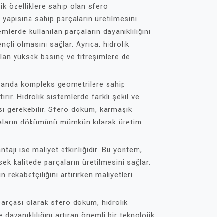
 özelliklere sahip olan sfero
i yapısına sahip parçaların üretilmesini
emlerde kullanılan parçaların dayanıklılığını
ençli olmasını sağlar. Ayrıca, hidrolik
şılan yüksek basınç ve titreşimlere de
anda kompleks geometrilere sahip
ırır. Hidrolik sistemlerde farklı şekil ve
sı gerekebilir. Sfero döküm, karmaşık
çaların dökümünü mümkün kılarak üretim
tajı ise maliyet etkinliğidir. Bu yöntem,
ek kalitede parçaların üretilmesini sağlar.
n rekabetçiliğini artırırken maliyetleri
.
arçası olarak sfero döküm, hidrolik
dayanıklılığını artıran önemli bir teknolojik