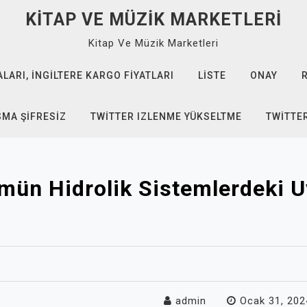
KITAP VE MÜZIK MARKETLERI
Kitap Ve Müzik Marketleri
ARI, İNGILTERE KARGO FIYATLARI
LISTE
ONAY
SMA ŞIFRESIZ
TWITTER IZLENME YÜKSELTME
TWITTE
mün Hidrolik Sistemlerdeki U
admin
Ocak 31, 202