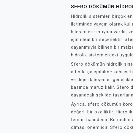
SFERO DÖKÜMÜN HIDROL
Hidrolik sistemler, birçok 
iletiminde yaygın olarak kull
bileşenlere ihtiyacı vardır,
için ideal bir seçenektir. 
dayanımıyla bilinen bir ma
hidrolik sistemlerdeki uygul
Sfero dökümün hidrolik sist
altında çalışabilme kabiliyeti
ve diğer bileşenler genellik
basınca maruz kalır. Sfero
dayanacak şekilde tasarlanab
Ayrıca, sfero dökümün koroz
değerli bir özelliktir. Hidrol
temas halindedir. Bu nedenl
olması önemlidir. Sfero dö