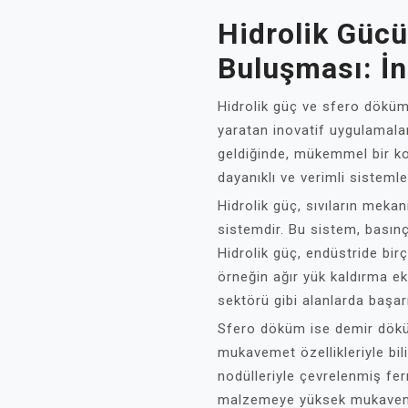
Hidrolik Güc
Buluşması: İn
Hidrolik güç ve sfero döküm,
yaratan inovatif uygulamalar
geldiğinde, mükemmel bir k
dayanıklı ve verimli sisteml
Hidrolik güç, sıvıların meka
sistemdir. Bu sistem, basınçl
Hidrolik güç, endüstride bir
örneğin ağır yük kaldırma ek
sektörü gibi alanlarda başar
Sfero döküm ise demir dök
mukavemet özellikleriyle bil
nodülleriyle çevrelenmiş fer
malzemeye yüksek mukaveme