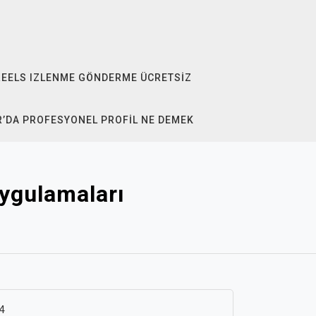
REELS IZLENME GÖNDERME ÜCRETSIZ
R’DA PROFESYONEL PROFIL NE DEMEK
ygulamaları
4