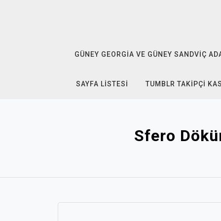
Skip
to
content
GÜNEY GEORGIA VE GÜNEY SANDVIÇ ADAL
SAYFA LISTESI
TUMBLR TAKIPÇI KA
Sfero Dökü