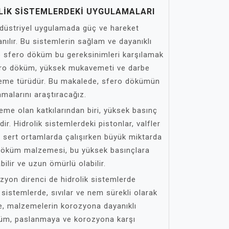
IK SISTEMLERDEKI UYGULAMALARI
endüstriyel uygulamada güç ve hareket
anılır. Bu sistemlerin sağlam ve dayanıklı
 ve sfero döküm bu gereksinimleri karşılamak
Sfero döküm, yüksek mukavemeti ve darbe
lzeme türüdür. Bu makalede, sfero dökümün
amalarını araştıracağız.
eme olan katkılarından biri, yüksek basınç
dir. Hidrolik sistemlerdeki pistonlar, valfler
le sert ortamlarda çalışırken büyük miktarda
 döküm malzemesi, bu yüksek basınçlara
ilir ve uzun ömürlü olabilir.
yon direnci de hidrolik sistemlerde
ik sistemlerde, sıvılar ve nem sürekli olarak
e, malzemelerin korozyona dayanıklı
küm, paslanmaya ve korozyona karşı