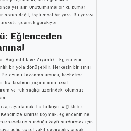
sında yer alır. Unutulmamalıdır ki, kumar
ir sorun değil, toplumsal bir yara. Bu yarayı
e harekete geçmek gerekiyor.
rü: Eğlenceden
anına!
ar.
Bağımlılık ve Ziyanlık
… Eğlencenin
nlık bir yola dönüşebilir. Herkesin bir sınırı
 Bir oyunu kazanma umudu, kaybetme
. Bu, kişilerin yaşamlarını nasıl
i durum ve ruh sağlığı üzerindeki olumsuz
ücü.
ozajı ayarlamak, bu tutkuyu sağlıklı bir
 Kendinize sınırlar koymak, eğlencenin ne
umarhanelerin sunduğu keyfi sürdürmek için
araya gelip güzel vakit geçirebilir, ancak