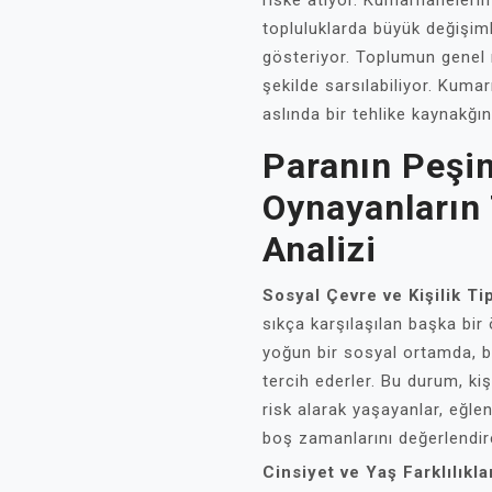
riske atıyor. Kumarhanelerin 
topluluklarda büyük değişiml
gösteriyor. Toplumun genel r
şekilde sarsılabiliyor. Kumar
aslında bir tehlike kaynakğ
Paranın Peşi
Oynayanların 
Analizi
Sosyal Çevre ve Kişilik Tip
sıkça karşılaşılan başka bir
yoğun bir sosyal ortamda, 
tercih ederler. Bu durum, kişil
risk alarak yaşayanlar, eğle
boş zamanlarını değerlendir
Cinsiyet ve Yaş Farklılıkla