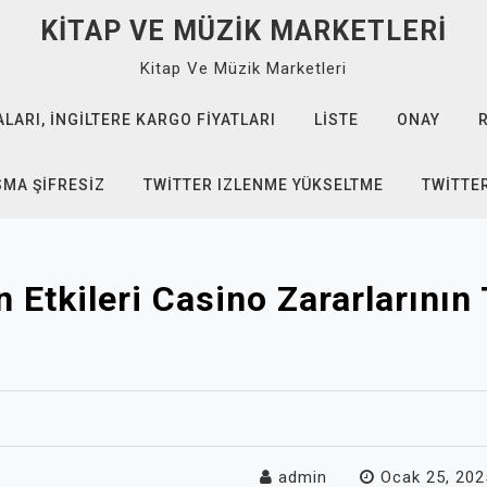
KITAP VE MÜZIK MARKETLERI
Kitap Ve Müzik Marketleri
ARI, İNGILTERE KARGO FIYATLARI
LISTE
ONAY
SMA ŞIFRESIZ
TWITTER IZLENME YÜKSELTME
TWITTE
Etkileri Casino Zararlarının
admin
Ocak 25, 202