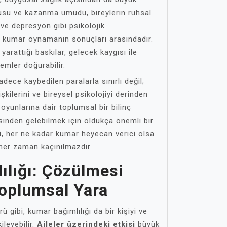
kusu ve kazanma umudu, bireylerin ruhsal
ve depresyon gibi psikolojik
i, kumar oynamanın sonuçları arasındadır.
yarattığı baskılar, gelecek kaygısı ile
emler doğurabilir.
dece kaybedilen paralarla sınırlı değil;
işkilerini ve bireysel psikolojiyi derinden
oyunlarına dair toplumsal bir bilinç
sinden gelebilmek için oldukça önemli bir
i, her ne kadar kumar heyecan verici olsa
her zaman kaçınılmazdır.
ılığı: Çözülmesi
Toplumsal Yara
ü gibi, kumar bağımlılığı da bir kişiyi ve
ileyebilir.
Aileler üzerindeki etkisi
büyük