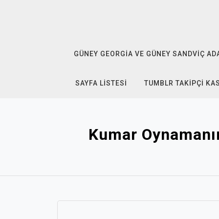
Skip
to
content
GÜNEY GEORGIA VE GÜNEY SANDVIÇ ADAL
SAYFA LISTESI
TUMBLR TAKIPÇI KA
Kumar Oynamanın 