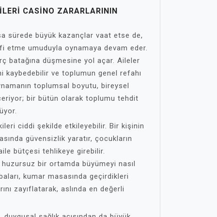
LERI CASINO ZARARLARININ
sa sürede büyük kazançlar vaat etse de,
lafi etme umuduyla oynamaya devam eder.
rç batağına düşmesine yol açar. Aileler
rini kaybedebilir ve toplumun genel refahı
oynamanın toplumsal boyutu, bireysel
çeriyor; bir bütün olarak toplumu tehdit
üyor.
ileri ciddi şekilde etkileyebilir. Bir kişinin
rasında güvensizlik yaratır, çocukların
aile bütçesi tehlikeye girebilir.
 huzursuz bir ortamda büyümeyi nasıl
baları, kumar masasında geçirdikleri
rını zayıflatarak, aslında en değerli
l, duygusal sağlık açısından da büyük