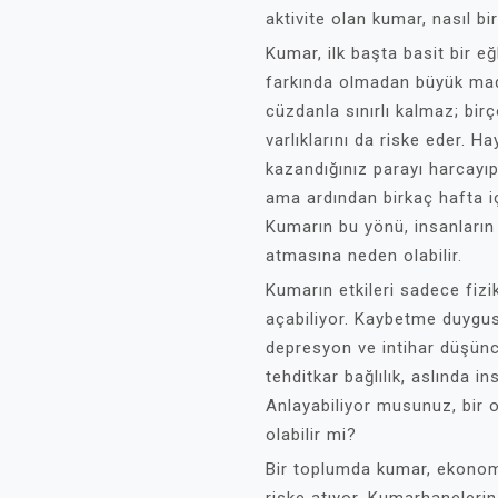
aktivite olan kumar, nasıl b
Kumar, ilk başta basit bir e
farkında olmadan büyük madd
cüzdanla sınırlı kalmaz; birç
varlıklarını da riske eder. H
kazandığınız parayı harcayı
ama ardından birkaç hafta iç
Kumarın bu yönü, insanların 
atmasına neden olabilir.
Kumarın etkileri sadece fizik
açabiliyor. Kaybetme duygus
depresyon ve intihar düşünc
tehditkar bağlılık, aslında in
Anlayabiliyor musunuz, bir
olabilir mi?
Bir toplumda kumar, ekonomik