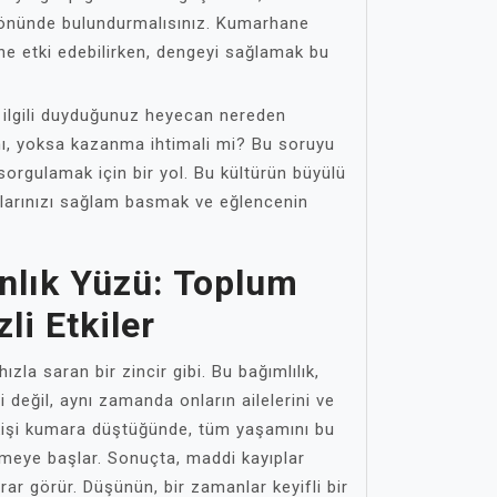
 önünde bulundurmalısınız. Kumarhane
ne etki edebilirken, dengeyi sağlamak bu
 ilgili duyduğunuz heyecan nereden
 mı, yoksa kazanma ihtimali mi? Bu soruyu
orgulamak için bir yol. Bu kültürün büyülü
klarınızı sağlam basmak ve eğlencenin
nlık Yüzü: Toplum
li Etkiler
ızla saran bir zincir gibi. Bu bağımlılık,
değil, aynı zamanda onların ailelerini ve
r kişi kumara düştüğünde, tüm yaşamını bu
rmeye başlar. Sonuçta, maddi kayıplar
arar görür. Düşünün, bir zamanlar keyifli bir