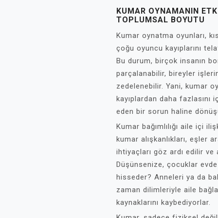
KUMAR OYNAMANIN ETKI
TOPLUMSAL BOYUTU
Kumar oynatma oyunları, kı
çoğu oyuncu kayıplarını te
Bu durum, birçok insanın bo
parçalanabilir, bireyler işle
zedelenebilir. Yani, kumar 
kayıplardan daha fazlasını i
eden bir sorun haline dönüş
Kumar bağımlılığı aile içi ilişk
kumar alışkanlıkları, eşler a
ihtiyaçları göz ardı edilir ve 
Düşünsenize, çocuklar evde
hisseder? Anneleri ya da ba
zaman dilimleriyle aile bağla
kaynaklarını kaybediyorlar.
Kumar, sadece fiziksel deği