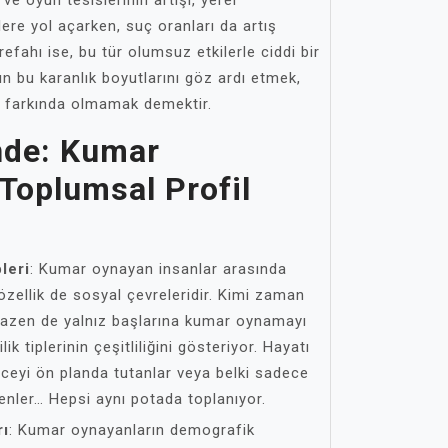
ve oyun tesislerinin artışı, yerel
ere yol açarken, suç oranları da artış
efahı ise, bu tür olumsuz etkilerle ciddi bir
ın bu karanlık boyutlarını göz ardı etmek,
ın farkında olmamak demektir.
nde: Kumar
Toplumsal Profil
leri
: Kumar oynayan insanlar arasında
 özellik de sosyal çevreleridir. Kimi zaman
bazen de yalnız başlarına kumar oynamayı
ik tiplerinin çeşitliliğini gösteriyor. Hayatı
nceyi ön planda tutanlar veya belki sadece
enler… Hepsi aynı potada toplanıyor.
rı
: Kumar oynayanların demografik