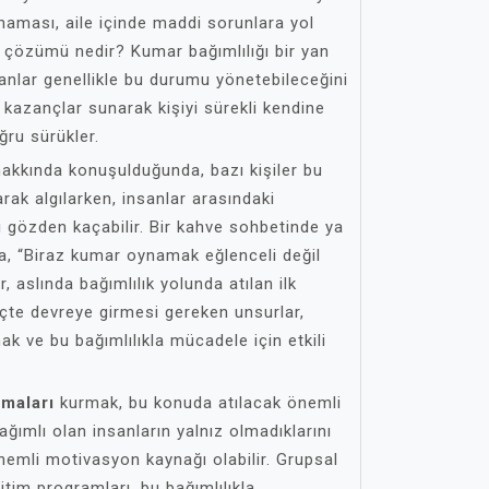
ynaması, aile içinde maddi sorunlara yol
n çözümü nedir? Kumar bağımlılığı bir yan
sanlar genellikle bu durumu yönetebileceğini
kazançlar sunarak kişiyi sürekli kendine
ğru sürükler.
akkında konuşulduğunda, bazı kişiler bu
rak algılarken, insanlar arasındaki
 gözden kaçabilir. Bir kahve sohbetinde ya
 “Biraz kumar oynamak eğlenceli değil
, aslında bağımlılık yolunda atılan ilk
reçte devreye girmesi gereken unsurlar,
ak ve bu bağımlılıkla mücadele için etkili
maları
kurmak, bu konuda atılacak önemli
ağımlı olan insanların yalnız olmadıklarını
nemli motivasyon kaynağı olabilir. Grupsal
itim programları, bu bağımlılıkla