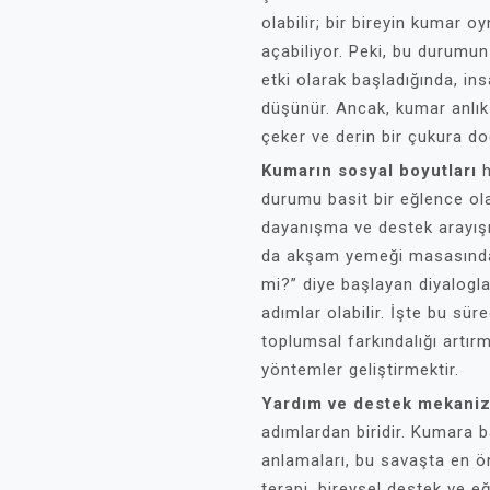
olabilir; bir bireyin kumar o
açabiliyor. Peki, bu durumu
etki olarak başladığında, in
düşünür. Ancak, kumar anlık 
çeker ve derin bir çukura do
Kumarın sosyal boyutları
h
durumu basit bir eğlence ola
dayanışma ve destek arayışı
da akşam yemeği masasında,
mi?” diye başlayan diyaloglar
adımlar olabilir. İşte bu sü
toplumsal farkındalığı artırm
yöntemler geliştirmektir.
Yardım ve destek mekaniz
adımlardan biridir. Kumara b
anlamaları, bu savaşta en ö
terapi, bireysel destek ve eğ