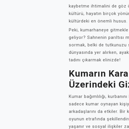
kaybetme ihtimalini de göz
kültürü, hayatın birçok yönü
kültürdeki en önemli husus.
Peki, kumarhaneye gitmekle
geliyor? Sahnenin parıltısı
sormak, belki de tutkunuzu s
dünyasında yer alırken, aya
tadını çıkarmak elinizde!
Kumarın Kara
Üzerindeki Giz
Kumar bağımlılığı, kurbanını h
sadece kumar oynayan kişiyi 
arkadaşlarını da etkiler. Bi
oyunun etrafında şekillendi
yaşanır ve sosyal ilişkiler z