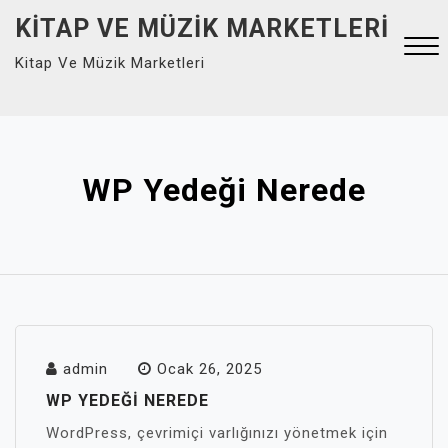
Skip
KITAP VE MÜZIK MARKETLERI
to
Kitap Ve Müzik Marketleri
content
Close
Menu
WP Yedeği Nerede
admin
Ocak 26, 2025
WP YEDEĞI NEREDE
WordPress, çevrimiçi varlığınızı yönetmek için