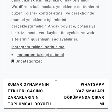
başa çıkmak için hazırlıklı olmak önemlidir.
WordPress kullanıcıları, yedekleme sistemlerini
düzenli olarak kontrol etmeli ve gerektiğinde
manuel yedekleme işlemlerini
gerçekleştirmelidir. Ancak böylece, potansiyel
bir kriz anında veri kaybını önleyebilir ve web
sitelerinin güvenliğini sağlayabilirler.
instagram takipci satin alma
instagram takipçi satın al
Uncategorized
YAZI
KUMAR OYNAMANIN
WHATSAPP
GEZINMESI
ETKILERI CASINO
YAZIŞMALARI
ZARARLARININ
DÖKÜMANDA ÇIKAR
TOPLUMSAL BOYUTU
MI